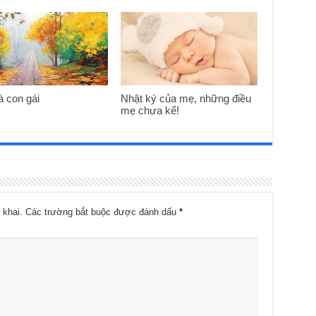
à con gái
Nhật ký của mẹ, những điều
mẹ chưa kể!
 khai.
Các trường bắt buộc được đánh dấu
*