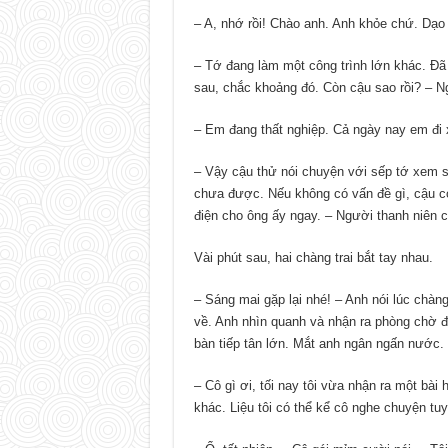
– A, nhớ rồi! Chào anh. Anh khỏe chứ. Dạo 
– Tớ đang làm một công trình lớn khác. Đã
sau, chắc khoảng đó. Còn cậu sao rồi? – Ngư
– Em đang thất nghiệp. Cả ngày nay em đi 
– Vậy cậu thử nói chuyện với sếp tớ xem s
chưa được. Nếu không có vấn đề gì, cậu có 
điện cho ông ấy ngay. – Người thanh niên ca
Vài phút sau, hai chàng trai bắt tay nhau.
– Sáng mai gặp lại nhé! – Anh nói lúc chàng
về. Anh nhìn quanh và nhận ra phòng chờ đa
bàn tiếp tân lớn. Mắt anh ngân ngấn nước.
– Cô gì ơi, tối nay tôi vừa nhận ra một bà
khác. Liệu tôi có thể kể cô nghe chuyện tu