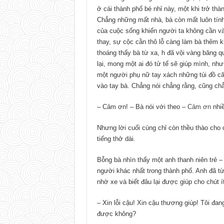
ở cái thành phố bé nhỉ này, một khi trở th
Chẳng những mất nhà, bà còn mất luôn tính l
của cuộc sống khiến người ta không cần v
thay, sự cộc cằn thô lỗ càng làm bà thêm 
thoáng thấy bà từ xa, h đã vội vàng băng 
lại, mong một ai đó tử tế sẽ giúp mình, nh
một người phụ nữ tay xách những túi đồ că
vào tay bà. Chẳng nói chẳng rằng, cũng ch
– Cảm ơn! – Bà nói với theo –
Cảm ơn
nhiề
Nhưng lời cuối cùng chỉ còn thều thào cho 
tiếng thở dài.
Bỗng bà nhìn thấy một anh thanh niên trẻ 
người khác nhất trong thành phố. Anh đã từ
nhờ xe và biết đâu lại được giúp cho chút ít
– Xin lỗi cậu! Xin cậu thương giúp! Tôi đan
được không?