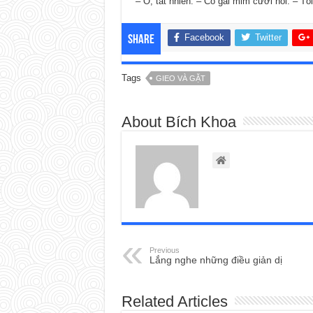
– Ổ, tất nhiên. – Cô gái mỉm cười nói. – 
Facebook
Twitter
Share
Tags
GIEO VÀ GẶT
About Bích Khoa
Previous
Lắng nghe những điều giản dị
Related Articles