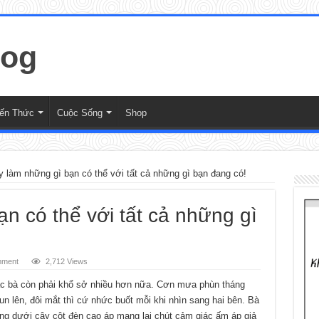
iến Thức
Cuộc Sống
Shop
 làm những gì bạn có thể với tất cả những gì bạn đang có!
n có thể với tất cả những gì
mment
2,712 Views
c bà còn phải khổ sở nhiều hơn nữa. Cơn mưa phùn tháng
n lên, đôi mắt thì cứ nhức buốt mỗi khi nhìn sang hai bên. Bà
ng dưới cây cột đèn cao áp mang lại chút cảm giác ấm áp giả