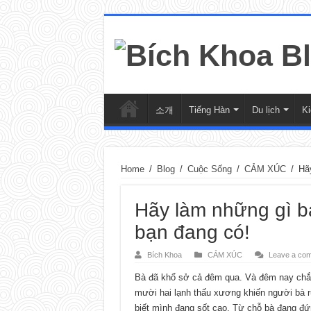
소개
Tiếng Hàn
Du lịch
K
Home
/
Blog
/
Cuộc Sống
/
CẢM XÚC
/
Hãy
Hãy làm những gì bạ
bạn đang có!
Bích Khoa
CẢM XÚC
Leave a co
Bà đã khổ sở cả đêm qua. Và đêm nay chắ
mười hai lạnh thấu xương khiến người bà ru
biết mình đang sốt cao. Từ chỗ bà đang đứ