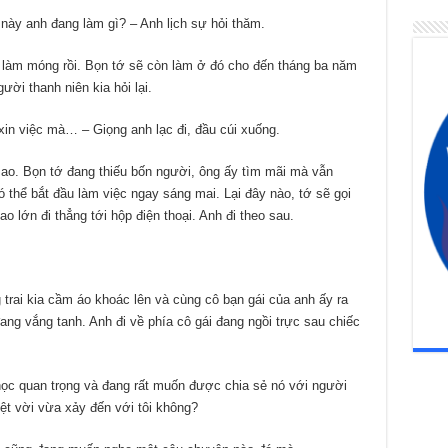
này anh đang làm gì? – Anh lịch sự hỏi thăm.
 làm móng rồi. Bọn tớ sẽ còn làm ở đó cho đến tháng ba năm
ời thanh niên kia hỏi lại.
xin việc mà… – Giọng anh lạc đi, đầu cúi xuống.
ao. Bọn tớ đang thiếu bốn người, ông ấy tìm mãi mà vẫn
thể bắt đầu làm việc ngay sáng mai. Lại đây nào, tớ sẽ gọi
o lớn đi thẳng tới hộp điện thoại. Anh đi theo sau.
 trai kia cầm áo khoác lên và cùng cô bạn gái của anh ấy ra
ng vắng tanh. Anh đi về phía cô gái đang ngồi trực sau chiếc
i học quan trọng và đang rất muốn được chia sẻ nó với người
yệt vời vừa xảy đến với tôi không?