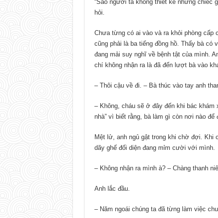
“Sao người ta không thiết kế những chiếc 
hỏi.
Chưa từng có ai vào và ra khỏi phòng cấp 
cũng phải là ba tiếng đồng hồ. Thấy bà có v
đang mải suy nghĩ về bệnh tật của mình. A
chí không nhận ra là đã đến lượt bà vào k
– Thôi cậu về đi. – Bà thúc vào tay anh tha
– Không, cháu sẽ ở đây đến khi bác khám x
nhà” vì biết rằng, bà làm gì còn nơi nào để
Mệt lử, anh ngủ gật trong khi chờ đợi. Khi 
dãy ghế đối diện đang mỉm cười với mình.
– Không nhận ra mình à? – Chàng thanh niên
Anh lắc đầu.
– Năm ngoái chúng ta đã từng làm việc chu