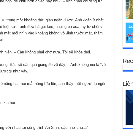
ghế ngồi dễ chịu hơn chiếc này nhỉ?” – Anh chán chường tự
cứu trong một khoảng thời gian ngắn được. Anh đoán ít nhất
ẻ kiệt sức, anh đưa bà gói kẹo, nhưng bà xua tay từ chối vì
nh mệt mỏi nhìn vào khoảng không vô định trước mắt, thậm
hám.
nh niên. – Cậu không phải chờ nữa. Tôi sẽ khỏe thôi.
Rec
ong. Bác sẽ cần quá giang để về đấy. – Anh không nói là “về
 đượcgì như vậy.
Liên
cô nâng hai mọi mắt nặng trĩu lên, anh thấy một người lạ ngồi
 kia hỏi.
ng với nhau tại công trình An Sinh, cậu nhớ chưa?