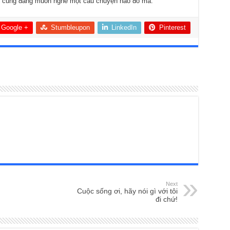
Tôi cũng đang muốn nghe một câu chuyện nào đó mà.
Google +
Stumbleupon
LinkedIn
Pinterest
Next
Cuộc sống ơi, hãy nói gì với tôi
đi chứ!