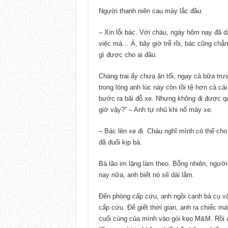
Người thanh niên cau mày lắc đầu.
– Xin lỗi bác. Với cháu, ngày hôm nay đã d
việc mà… À, bây giờ trễ rồi, bác cũng chẳ
gì được cho ai đâu.
Chàng trai ấy chưa ăn tối, ngay cả bữa tr
trong lòng anh lúc này còn tồi tệ hơn cả c
bước ra bãi đỗ xe. Nhưng không đi được quá
giờ vậy?” – Anh tự nhủ khi nổ máy xe.
– Bác lên xe đi. Cháu nghĩ mình có thể cho
đã đuổi kịp bà.
Bà lão im lặng làm theo. Bỗng nhiên, người
nay nữa, anh biết nó sẽ dài lắm.
Đến phòng cấp cứu, anh ngồi cạnh bà cụ và
cấp cứu. Để giết thời gian, anh ra chiếc m
cuối cùng của mình vào gói kẹo M&M. Rồi a