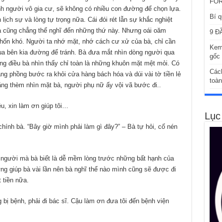
FOR
ành người vô gia cư, sẽ không có nhiều con đường để chọn lựa.
Bí q
ịch sự và lòng tự trọng nữa. Cái đói rét lẫn sự khắc nghiệt
à cũng chẳng thể nghĩ đến những thứ này. Nhưng oái oăm
9 Đ
khốn khó. Người ta nhớ mặt, nhớ cách cư xử của bà, chỉ cần
Kem
qua bên kia đường để tránh. Bà đưa mắt nhìn dòng người qua
gốc 
ưng điều bà nhìn thấy chỉ toàn là những khuôn mặt mệt mỏi. Có
Các
ng phồng bước ra khỏi cửa hàng bách hóa và dúi vài tờ tiền lẻ
toàn
ẳng thèm nhìn mặt bà, người phụ nữ ấy vội vã bước đi..
u, xin làm ơn giúp tôi…
Lục
chính bà. “Bây giờ mình phải làm gì đây?” – Bà tự hỏi, cố nén
– người mà bà biết là dễ mềm lòng trước những bất hạnh của
ng giúp bà vài lần nên bà nghĩ thể nào mình cũng sẽ được đi
 tiền nữa.
g bị bệnh, phải đi bác sĩ. Cậu làm ơn đưa tôi đến bệnh viện