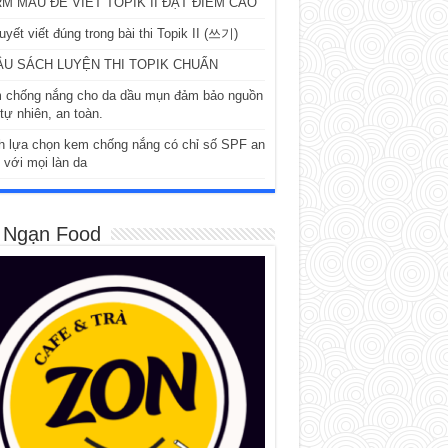
M MẪU ĐỂ VIẾT TOPIK II ĐẠT ĐIỂM CAO
uyết viết đúng trong bài thi Topik II (쓰기)
ẦU SÁCH LUYỆN THI TOPIK CHUẨN
 chống nắng cho da dầu mụn đảm bảo nguồn
tự nhiên, an toàn.
h lựa chọn kem chống nắng có chỉ số SPF an
 với mọi làn da
 Ngạn Food