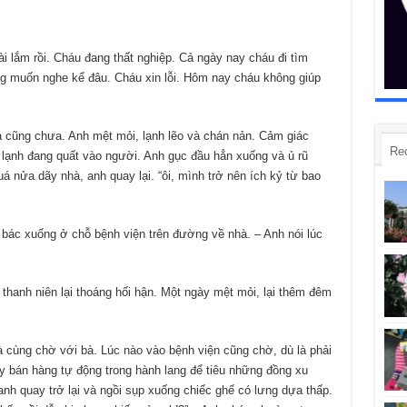
ài lắm rồi. Cháu đang thất nghiệp. Cả ngày nay cháu đi tìm
ng muốn nghe kể đâu. Cháu xin lỗi. Hôm nay cháu không giúp
ưa cũng chưa. Anh mệt mỏi, lạnh lẽo và chán nản. Cảm giác
Re
ái lạnh đang quất vào người. Anh gục đầu hẳn xuống và ủ rũ
 nửa dãy nhà, anh quay lại. “ôi, mình trở nên ích kỷ từ bao
 bác xuống ở chỗ bệnh viện trên đường về nhà. – Anh nói lúc
 thanh niên lại thoáng hối hận. Một ngày mệt mỏi, lại thêm đêm
 cùng chờ với bà. Lúc nào vào bệnh viện cũng chờ, dù là phải
áy bán hàng tự động trong hành lang để tiêu những đồng xu
nh quay trở lại và ngồi sụp xuống chiếc ghế có lưng dựa thấp.