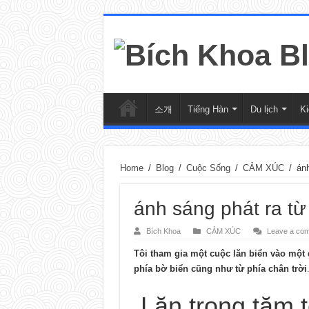
소개
Tiếng Hàn
Du lịch
K
Home
/
Blog
/
Cuộc Sống
/
CẢM XÚC
/
ánh
ánh sáng phát ra từ 
Bích Khoa
CẢM XÚC
Leave a co
Tôi tham gia một cuộc lăn biển vào một 
phía bờ biển cũng như từ phía chân trời
Lặn trong tăm t