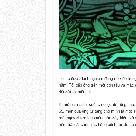
Tôi có được kinh nghiệm đáng nhớ đó trong
năm. Tôi gặp ông trên một con tàu và mặc d
đổi đời tôi mãi mãi.
Bị mù bẩm sinh, suốt cả cuộc đời ông chưa 
65, món quà ông tự tặng cho mình là một su
một ngày được lặn xuống tận đáy biển, và 
nếm trải cái cảm giác bồng bềnh, tự do tro