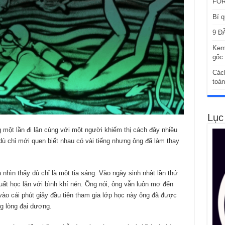
FOR
Bí q
9 Đ
Kem
gốc 
Các
toàn
Lục
 một lần đi lặn cùng với một người khiếm thị cách đây nhiều
ù chỉ mới quen biết nhau có vài tiếng nhưng ông đã làm thay
nhìn thấy dù chỉ là một tia sáng. Vào ngày sinh nhật lần thứ
ất học lặn với bình khí nén. Ông nói, ông vẫn luôn mơ đến
vào cái phút giây đầu tiên tham gia lớp học này ông đã được
ng lòng đại dương.