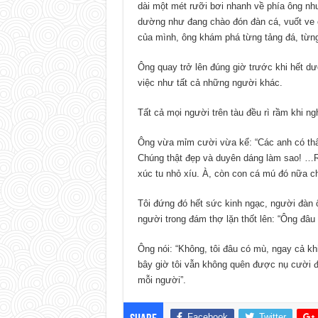
dài một mét rưỡi bơi nhanh về phía ông nh
dường như đang chào đón đàn cá, vuốt ve 
của mình, ông khám phá từng tảng đá, từng
Ông quay trở lên đúng giờ trước khi hết dư
việc như tất cả những người khác.
Tất cả mọi người trên tàu đều rì rầm khi n
Ông vừa mỉm cười vừa kể: “Các anh có th
Chúng thật đẹp và duyên dáng làm sao! …R
xúc tu nhỏ xíu. À, còn con cá mú đó nữa c
Tôi đứng đó hết sức kinh ngạc, người đàn ô
người trong đám thợ lặn thốt lên: “Ông đâu 
Ông nói: “Không, tôi đâu có mù, ngay cả khi
bây giờ tôi vẫn không quên được nụ cười đó
mỗi người”.
Facebook
Twitter