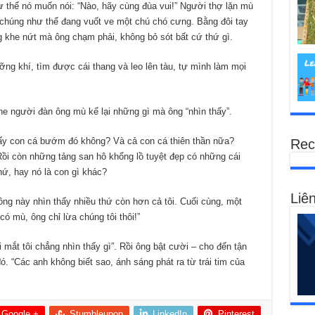
ư thể nó muốn nói: “Nào, hãy cùng đùa vui!” Người thợ lặn mù
chúng như thể đang vuốt ve một chú chó cưng. Bằng đôi tay
 khe nứt mà ông chạm phải, không bỏ sót bất cứ thứ gì.
ỡng khí, tìm được cái thang và leo lên tàu, tự mình làm mọi
ghe người đàn ông mù kể lại những gì mà ông “nhìn thấy”.
ấy con cá bướm đó không? Và cả con cá thiên thần nữa?
Rec
ồi còn những tảng san hô khổng lồ tuyệt đẹp có những cái
hứ, hay nó là con gì khác?
Liên
ng này nhìn thấy nhiều thứ còn hơn cả tôi. Cuối cùng, một
có mù, ông chỉ lừa chúng tôi thôi!”
 mắt tôi chẳng nhìn thấy gì”. Rồi ông bật cười – cho đến tận
. “Các anh không biết sao, ánh sáng phát ra từ trái tim của
Google +
Stumbleupon
LinkedIn
Pinterest