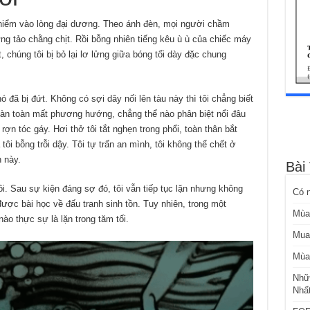
 hiểm vào lòng đại dương. Theo ánh đèn, mọi người chầm
g tảo chằng chịt. Rồi bỗng nhiên tiếng kêu ù ù của chiếc máy
, chúng tôi bị bỏ lại lơ lửng giữa bóng tối dày đặc chung
nó đã bị đứt. Không có sợi dây nối lên tàu này thì tôi chẳng biết
oàn toàn mất phương hướng, chẳng thể nào phân biệt nổi đâu
 rợn tóc gáy. Hơi thở tôi tắt nghẹn trong phổi, toàn thân bắt
 tôi bỗng trỗi dậy. Tôi tự trấn an mình, tôi không thể chết ở
 này.
Bài
i. Sau sự kiện đáng sợ đó, tôi vẫn tiếp tục lặn nhưng không
Có 
ược bài học về đấu tranh sinh tồn. Tuy nhiên, trong một
Mùa
nào thực sự là lặn trong tăm tối.
Mua
Mùa
Nhữ
Nhấ