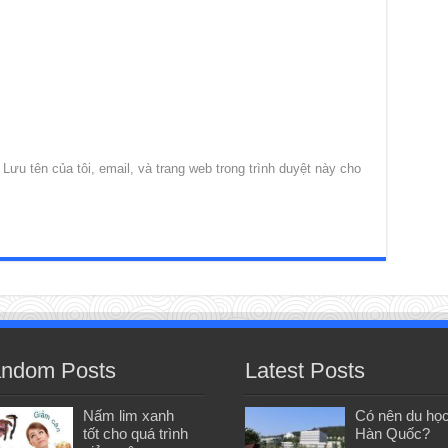
Lưu tên của tôi, email, và trang web trong trình duyệt này cho
ndom Posts
Latest Posts
Nấm lim xanh
Có nên du họ
tốt cho quá trình
Hàn Quốc?