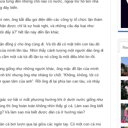
ưa từng đến những chỗ nào có nước, ngoại trừ hồ bơi nhà
g đáy biển.
í nén, ông bắt đầu goi điện đến các công ty tổ chức lặn thám
hận được chỉ là sự hoài nghi, và những câu đại loại như:
ôi đấy à?” hết lần này đến lần khác.
ặn đồng ý cho ông cùng đi. Và tôi đã có mặt trên con tàu đó
Re
của mình lên tàu. Nhìn thấy cảnh tượng một người đàn ông đi
cầm một cái túi đồ lặn tự nó cũng là một điều khó tin rồi.
 cũng giống như những người khác, ông mặc đồ lặn của mình
ình khí nhưng ông nhẹ nhàng từ chối: “Không, không, tôi có
 quan tâm của anh”. Rồi ông đi lại phía lan can tàu, và nhảy
 giác sợ hãi vì mất phương hướng khi ở dưới nước giống như
cùng thì ông hoàn toàn không nhìn thấy gì cả. Làm sao ông biết
ng? Và làm sao mà biết được đàn cá ở hướng nào?
àn cá bơi lượn qua lại giữa các ngón tay. Có một con cá mú