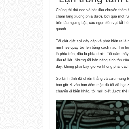
Chúng tôi thả neo và bắt đầu chuyến thám
chậm lặng xuống phía dưới, bơi qua một rừn
trên tàu ngưng bặt, các ngọn đèn vụt tắt hết
quanh.
Tôi giật giật sợi dây cáp và phát hiện ra là 
mình sẽ quay trở lên bằng cách nào. Tôi h
là phía trên, đâu là phía dưới. Tôi cảm thấy
đầu tê liệt. Nhưng rồi bản năng sinh tồn của
đây, không phải bây giờ và không phải cách
Sự bình tĩnh đã chiến thắng và cứu mạng tô
bao giờ đi vào ban đêm mặc dù tôi đã học đ
chuyến đi biển khác, tôi mới biết được thế 