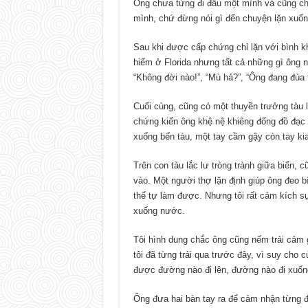
Ông chưa từng đi đâu một mình và cũng ch
mình, chứ đừng nói gì đến chuyện lặn xuốn
Sau khi được cấp chứng chỉ lặn với bình kh
hiểm ở Florida nhưng tất cả những gì ông n
“Không đời nào!”, “Mù hả?”, “Ông đang đùa t
Cuối cùng, cũng có một thuyền trưởng tàu l
chứng kiến ông khệ nệ khiêng đống đồ đạc 
xuống bến tàu, một tay cầm gậy còn tay kia 
Trên con tàu lắc lư tròng trành giữa biển,
vào. Một người thợ lặn định giúp ông đeo b
thể tự làm được. Nhưng tôi rất cảm kích sự
xuống nước.
Tôi hình dung chắc ông cũng nếm trải cảm
tôi đã từng trải qua trước đây, vì suy cho 
được đường nào đi lên, đường nào đi xuố
Ông đưa hai bàn tay ra để cảm nhận từng đ