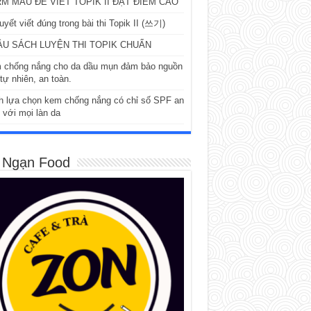
M MẪU ĐỂ VIẾT TOPIK II ĐẠT ĐIỂM CAO
uyết viết đúng trong bài thi Topik II (쓰기)
ẦU SÁCH LUYỆN THI TOPIK CHUẨN
 chống nắng cho da dầu mụn đảm bảo nguồn
tự nhiên, an toàn.
h lựa chọn kem chống nắng có chỉ số SPF an
 với mọi làn da
 Ngạn Food