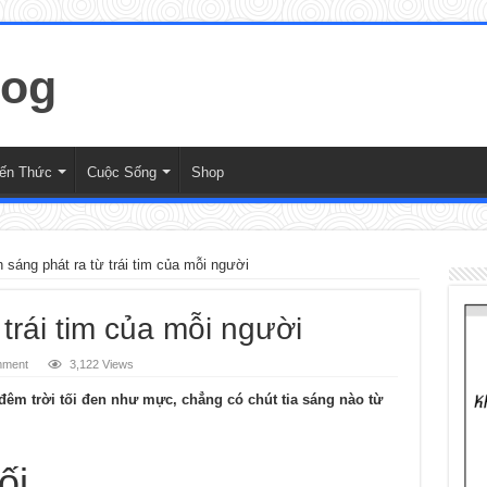
iến Thức
Cuộc Sống
Shop
 sáng phát ra từ trái tim của mỗi người
trái tim của mỗi người
mment
3,122 Views
đêm trời tối đen như mực, chẳng có chút tia sáng nào từ
.
ối