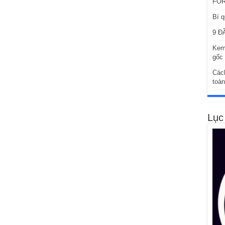
FOR
Bí q
9 Đ
Kem
gốc 
Các
toàn
Lục