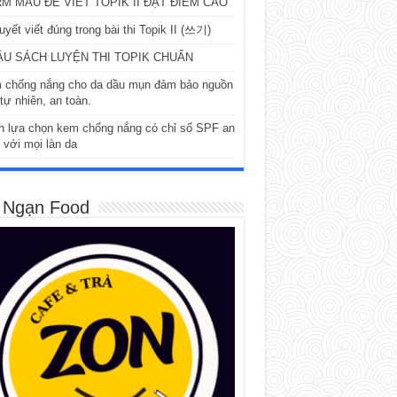
M MẪU ĐỂ VIẾT TOPIK II ĐẠT ĐIỂM CAO
uyết viết đúng trong bài thi Topik II (쓰기)
ẦU SÁCH LUYỆN THI TOPIK CHUẨN
 chống nắng cho da dầu mụn đảm bảo nguồn
tự nhiên, an toàn.
h lựa chọn kem chống nắng có chỉ số SPF an
 với mọi làn da
 Ngạn Food