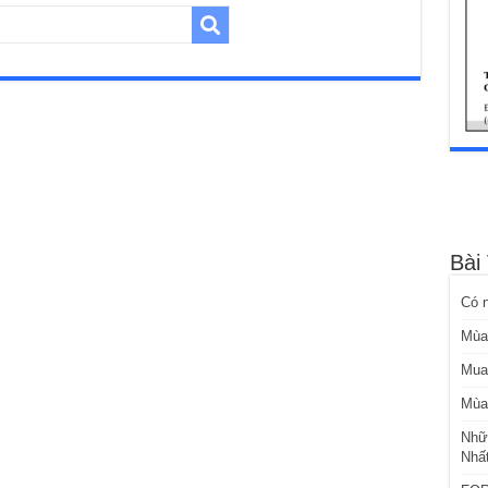
Bài
Có 
Mùa
Mua
Mùa
Nhữ
Nhấ