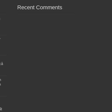
Recent Comments
c
ỡ
cả
h
n
ất