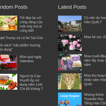
ndom Posts
Latest Posts
Trẻ đẹp lại với
Có nên du họ
công năng của
Hàn Quốc?
mật ong mà ai
cũng biết
Mùa hè rực r
ald Trump và cô bé Sài Gòn
nh sách “sản phẩm hướng
ời dùng”
Mua muối đầu
Món quà ngày
năm lấy may 
Valentine
năm
Mùa thu hoạc
Người bị Cao
nhân sâm Hà
Huyết Áp sử
Quốc
dụng nấm Linh
Chi tốt không ?
Những Kênh
Youtube Học
Tiếng Hàn Ch