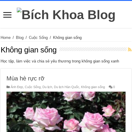
Home
/
Blog
/
Cuộc Sống
/
Không gian sống
Không gian sống
Học tập, làm việc và chia sẻ yêu thương trong không gian sống xanh
Mùa hè rực rỡ
Ảnh Đẹp
,
Cuộc Sống
,
Du lịch
,
Du lịch Hàn Quốc
,
Không gian sống
0