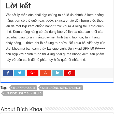
Lời kết
Vật bất ly thân của phái đẹp chúng ta có lẽ đó chính là kem chống
nắng, bạn có thể quên các bước skincare nào đó nhưng việc thoa
lên da một lớp kem chống nắng trước khi ra đường thì đừng quên
nhé. Kem chống nắng có tác dụng bảo vệ làn da của bạn khỏi các
tác nhân xấu từ ánh nắng gây nên tình trạng lão hóa, tàn nhang,
cháy nắng,… thậm chí là cả ung thư nữa. Nếu qua bài viết này của
Bichkhoa mà bạn cảm thấy Laneige Light Sun Fluid SPF 50 PA+++
phù hợp với chính mình thì đừng ngại gì mà không đem sản phẩm
này về bên cạnh để nó phát huy hiệu quả tốt nhất nhé.
Tags
BICHKHOA.COM
KEM CHỐNG NẮNG LANEIGE
LANEIGE LIGHT SUN FLUID
About Bích Khoa