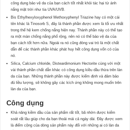
công dụng bảo vệ da của bạn cách tốt nhất khỏi tác hại từ ánh
nắng mặt trời như tia UVA/UVB.
Bis Ethylhexyloxyphenol Methoxyphenyl Triazine hay có một cái
tên khác là Tinosorb S, đây là thành phần được xem là tối ưu nhất
trong thế hệ kem chống nắng hiện nay. Thành phần này có thể tạo
ra một màn chống nắng phổ rộng, nên nó có thể bảo vệ da của
bạn cách tốt hơn nữa. Ngoài ra nó cũng đóng vai trò là một chất
dẫn để các thành phần khác phát huy hết công dụng vốn có của
nó.
Silica, Calcium chloride, Disteardimonium Hectorite cùng với một
vài thành phần chất dẫn khác có công dụng kiều dầu thừa trên làn
da của bạn. Những thành phần này được kiểm định và đảm bảo
đủ liều lượng, sẽ không gây các kích ứng không mong muốn trên
làn da của bạn.
Công dụng
Khả năng kiềm dầu của sản phẩm rất tốt, bã nhờn được kiểm
soát rất lâu giúp cho da bạn thoải mái cả ngày dài. Đây được xem
là điểm cộng của dòng sản phẩm này đối với những ai có làn da