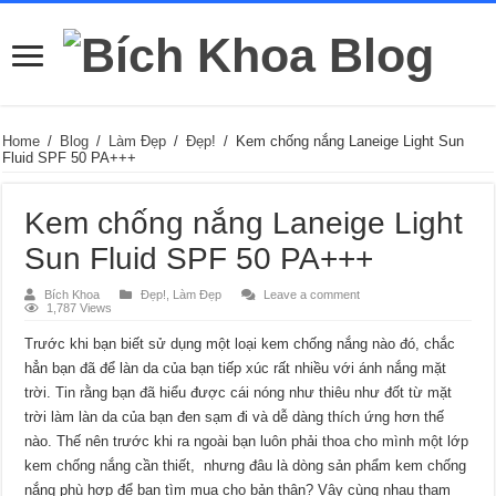
Home
/
Blog
/
Làm Đẹp
/
Đẹp!
/
Kem chống nắng Laneige Light Sun
Fluid SPF 50 PA+++
Kem chống nắng Laneige Light
Sun Fluid SPF 50 PA+++
Bích Khoa
Đẹp!
,
Làm Đẹp
Leave a comment
1,787 Views
Trước khi bạn biết sử dụng một loại kem chống nắng nào đó, chắc
hẳn bạn đã để làn da của bạn tiếp xúc rất nhiều với ánh nắng mặt
trời. Tin rằng bạn đã hiểu được cái nóng như thiêu như đốt từ mặt
trời làm làn da của bạn đen sạm đi và dễ dàng thích ứng hơn thế
nào. Thế nên trước khi ra ngoài bạn luôn phải thoa cho mình một lớp
kem chống nắng cần thiết, nhưng đâu là dòng sản phẩm kem chống
nắng phù hợp để bạn tìm mua cho bản thân? Vậy cùng nhau tham